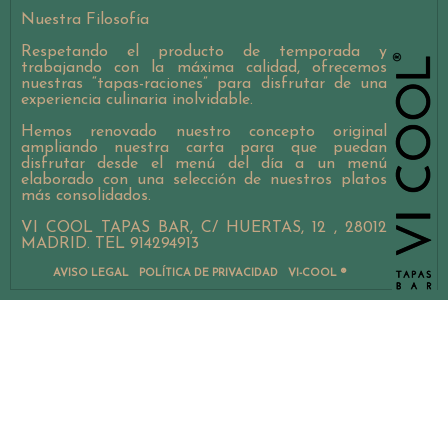
Nuestra Filosofía
Respetando el producto de temporada y
trabajando con la máxima calidad, ofrecemos
nuestras “tapas-raciones” para disfrutar de una
experiencia culinaria inolvidable.
Hemos renovado nuestro concepto original
ampliando nuestra carta para que puedan
disfrutar desde el menú del día a un menú
elaborado con una selección de nuestros platos
más consolidados.
VI COOL TAPAS BAR, C/ HUERTAS, 12 , 28012
MADRID. TEL 914294913
AVISO LEGAL
POLÍTICA DE PRIVACIDAD
VI-COOL ®